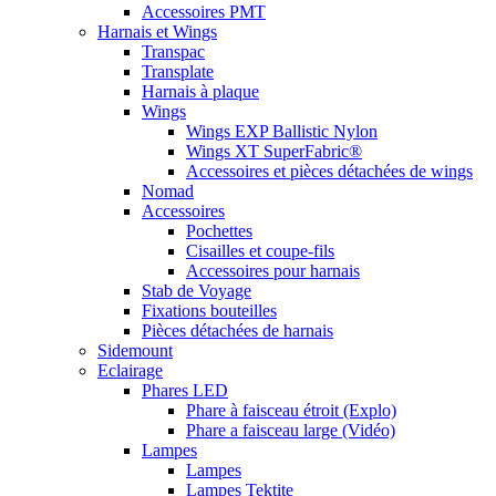
Accessoires PMT
Harnais et Wings
Transpac
Transplate
Harnais à plaque
Wings
Wings EXP Ballistic Nylon
Wings XT SuperFabric®
Accessoires et pièces détachées de wings
Nomad
Accessoires
Pochettes
Cisailles et coupe-fils
Accessoires pour harnais
Stab de Voyage
Fixations bouteilles
Pièces détachées de harnais
Sidemount
Eclairage
Phares LED
Phare à faisceau étroit (Explo)
Phare a faisceau large (Vidéo)
Lampes
Lampes
Lampes Tektite