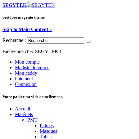
SEGYTEK
best free magento theme
Skip to Main Content »
Recherche :
Bienvenue chez SEGYTEK !
Mon compte
Ma liste de vœux
Mon caddy
Paiement
Connexion
Votre panier est vide actuellement.
Accueil
Matériels
PMT
Palmes
Masques
Tubas