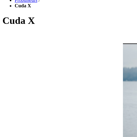
Propulseurs
/
Cuda X
Cuda X