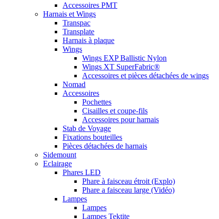
Accessoires PMT
Harnais et Wings
Transpac
Transplate
Harnais à plaque
Wings
Wings EXP Ballistic Nylon
Wings XT SuperFabric®
Accessoires et pièces détachées de wings
Nomad
Accessoires
Pochettes
Cisailles et coupe-fils
Accessoires pour harnais
Stab de Voyage
Fixations bouteilles
Pièces détachées de harnais
Sidemount
Eclairage
Phares LED
Phare à faisceau étroit (Explo)
Phare a faisceau large (Vidéo)
Lampes
Lampes
Lampes Tektite